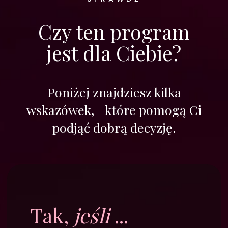
tzw. Sprinty, czyli miesięczne plany
zadań, które będziesz realizować. Dzięki
temu dokładnie wiesz na czym na
czym będziesz się koncentrować w
każdym miesiącu.
Analiza Asystora:
Mentorka zagląda
do Twoich szuflad - sprawdza czym
pracujesz i w co warto się doposażyć.
Po spotkaniu otrzymujesz listę
materiałów „must-have”, które
znacznie ułatwią Twoją pracę.
Na koniec programu mentoringowego
ponownie spotkasz się z Mentorką, by
omówić realizację celów.