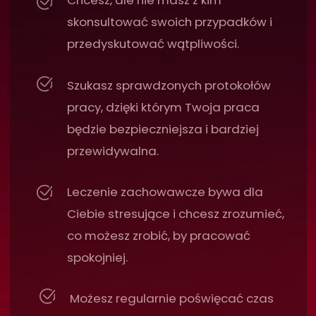
Spotkanie w Warszawie
Teoria
konsultacja i pierwsza rozmowa z
pacjentem
diagnostyka RVG
dokumentacja fotograficzna
plan leczenia
koferdam oraz izolacja teflonem
praca w powiększeniu - lupy i
mikroskop
Warsztat
ustawienie mikroskopu
praca w lusterku bez bólu pleców
izolacja pola zabiegowego
koferdamem
formówki sekcyjne - punkt styczny