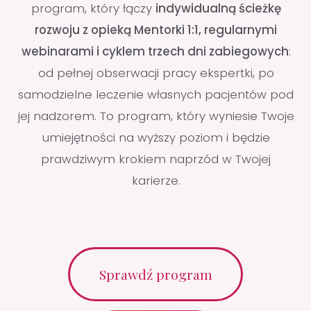
Chcesz rozwijać się w
stomatologii
zachowawczej, ale...
Boisz się, że coś pójdzie nie tak
Trudno wdrażać nowe procedury, gdy
pojawiają się nieprzewidziane komplikacje.
Rzadko masz obok siebie kogoś, kto pomoże
wyjść Ci z trudnej sytuacji. W programie nie
jesteś z tym sam/a.
Masz stały kontakt z
Mentorką
i możliwość konsultacji 1:1. A
podczas
dni zabiegowych pracujecie razem przy