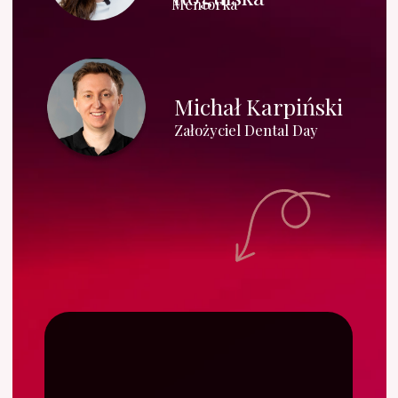
ZOBACZ
Elementy programu
mentoringowego
ze stomatologii
zachowawczej
W trakcie trwania programu
Twój czas będzie wypełniony
wieloma aktywnościami.
Indywidualna ścieżka rozwoju z planem
działań na każdy miesiąc, dni zabiegowe 1:1 w
gabinecie Mentorki, stały kontakt i
indywidualne konsultacje oraz comiesięczne
webinary.