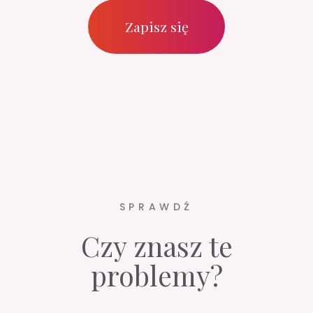
pacjencie
- Mentorka jest obok, reaguje na
bieżąco i przeprowadzi Cię przez każdy
trudniejszy moment. I właśnie w taki sposób -
bez stresu, z kimś bardziej doświadczonym u
boku - powinno się wdrażać nowe
umiejętności.
Wiesz jak, ale nadal tego nie
robisz
Masz wiedzę, rozumiesz procedury, ale nie
wiesz, jak przełożyć je na pracę z pacjentem.
Odkładasz zastosowanie nowych