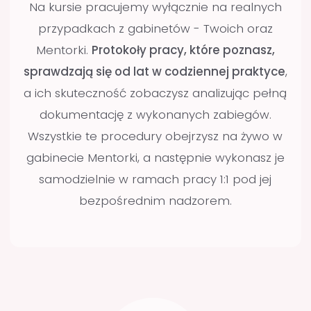
SPRAWDŹ
Czy ten program
jest dla Ciebie?
Poniżej znajdziesz kilka
wskazówek, które pomogą Ci
podjąć dobrą decyzję.
Tak,
jeśli
...