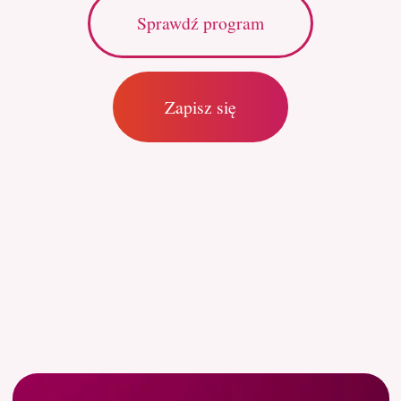
nie chcesz zacząć.
Do tej pory nie uczestniczyłeś/aś w
żadnych w szkoleniach praktycznych
z zakresu stomatologii
zachowawczej - program
mentoringowy nie służy do "nabicia
ręki", jest to raczej następny etap
ścieżki edukacyjnej.
Nie masz czasu i determinacji, by
regularnie uczestniczyć w
spotkaniach i aktywnie pracować
nad rozwojem.
Nie czujesz się gotow⁠y/a na
przyjmowanie informacji zwrotnej i
pracę nad zmianą dotychczasowych
nawyków.