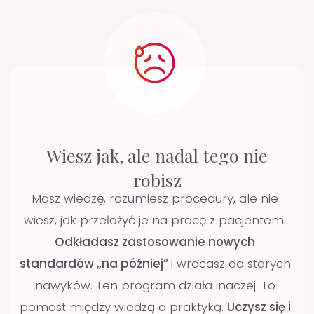
kliniczne bezpośrednio z Mentorką. Kluczowym
elementem są dni zabiegowe.
Podczas
pierwszego dnia obserwujesz warsztat pracy
Mentorki, a podczas kolejnych dwóch
wykonujesz zabiegi na własnych pacjentach
pod jej okiem.
Takie wsparcie pozwoli Ci
wprowadzić do codziennej praktyki nowe
standardy, których trudno byłoby nauczyć się
samodzielnie. Zyskujesz pewność i
profesjonalne spojrzenie z boku, które
eliminuje błędy.