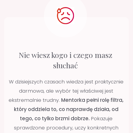
Pracujesz w powiększeniu
(lupy/mikroskop) lub nie pracujesz,
ale chcesz zacząć.
Masz wstępną wiedzę na temat
koferdamu.
Chcesz się rozwijać, masz
determinację do tego, żeby
faktycznie zmienić swój sposób
pracy.
Chcesz, ale nie masz z kim
skonsultować swoich przypadków i
przedyskutować wątpliwości.
Szukasz sprawdzonych protokołów
pracy, dzięki którym Twoja praca