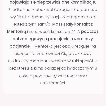
A może boisz się zapytać, żeby nikt Cię nie
oceniał?
Podczas kursu przez 5 miesięcy jesteś
w stałym, indywidualnym kontakcie z
Mentorką. Bez obaw o ocenę możesz napisać
do niej na WhatsApp zawsze, gdy pojawi się
pytanie.
Chciał(a)byś, żeby ktoś spojrzał na
Twoją pracę z boku i powiedział,
co można poprawić
Podczas kursu omówisz swoje wyzwania