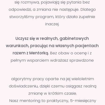
Sprawdź program
Zapisz się
SPRAWDŹ
Czy znasz te
problemy?