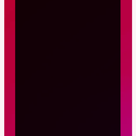
Audyt Zero
- Twoja
indywidualna ścieżka
rozwoju
Sprawdź program
Zapisz się
Twój czas jest zbyt cenny,
żeby słuchać o rzeczach,
które już wiesz, dlatego ten
program jest
szyty na miarę
.
Skupiamy się na Twoich
realnych “szklanych
sufitach”.
Jeszcze przed spotkaniem
otwierającym program