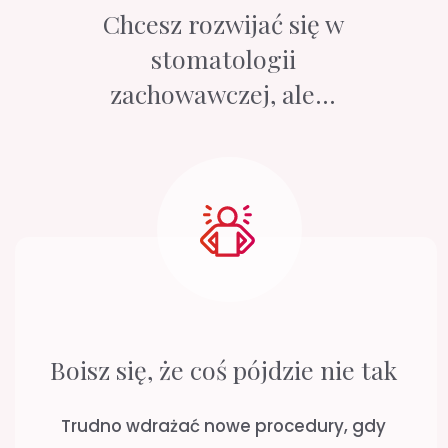
standardów „na później”
i wracasz do starych
nawyków. Ten program działa inaczej. To
pomost między wiedzą a praktyką.
Uczysz się i
od razu wykorzystujesz nowe rozwiązania
pracując na własnych pacjentach, z Mentorką
obok.
Dzięki temu przechodzisz przez etap
wdrożenia bez paraliżu i od razu zaczynasz
pracować nowym standardem.
Nie masz z kim skonsultować
trudnych przypadków