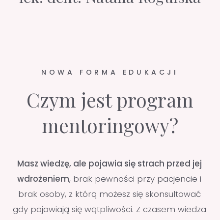
inaczej.
Uczysz się w realnych, gabinetowych
warunkach, pracując na własnych pacjentach
razem z Mentorką.
Bez obaw o ocenę i z
pełnym wsparciem wdrażasz sprawdzone
algorytmy pracy oparte na jej wieloletnim
doświadczeniu, dzięki czemu osiągasz realną
zmianę w krótkim czasie.
Nasz mentoring to praktyczny, 5-miesięczny
program, który łączy
indywidualną ścieżkę
rozwoju z opieką Mentorki 1:1, regularnymi
webinarami i cyklem trzech dni zabiegowych
:
od pełnej obserwacji pracy ekspertki, po
samodzielne leczenie własnych pacjentów pod
jej nadzorem. To program, który wyniesie Twoje
umiejętności na wyższy poziom i będzie
prawdziwym krokiem naprzód w Twojej
karierze.