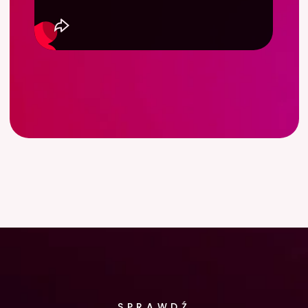
odbędziesz
indywidualną
konsultację online z
Mentorką
- lek. dent. Natalią
Rogulską, podczas której
poznamy Twoje oczekiwania
oraz ustalimy jakie są Twoje
główne wyzwania zawodowe.
Poznajemy się:
określamy, jakie są
Twoje cele, na jakim jesteś etapie i co
dokładnie chcesz poprawić przez te 5
miesięcy.
Planujemy ścieżkę rozwoju:
Mentorka
rozpisuje Twoje indywidualne cele na