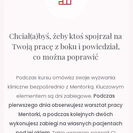
Masz wątpliwości,
czy prawidłowo
diagnozujesz, planujesz
leczenie i radzisz sobie z
powikłaniami
Podczas dni zabiegowych będziecie wspólnie
z Mentorką przyjmować pacjentów.
Przejdziecie przez diagnostykę i planowanie
każdego przypadku, tak abyś mógł/a
zrozumieć podejmowane decyzje kliniczne.
Będziesz uczestniczyć na żywo w każdym
zabiegu -
najpierw w roli obserwatora lub
asysty
, aby poznać sprawdzone protokoły
pracy, a
następnie przeprowadzisz leczenie
samodzielnie pod okiem Mentorki
.