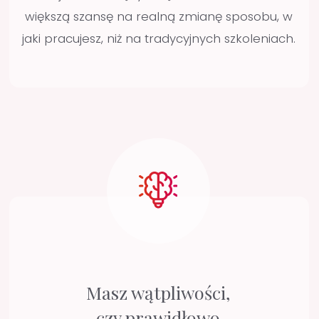
MENTORING DLA DENTYSTÓW
Sprawdź, co o
kursie
mentoringowym
mówią jego
pomysłodawcy