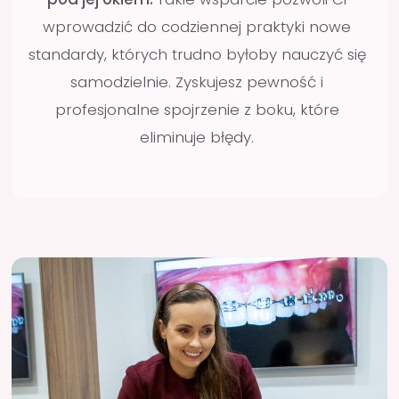
Potrzebujesz procedur, które
naprawdę działają
Na kursie pracujemy wyłącznie na realnych
przypadkach z gabinetów - Twoich oraz
Mentorki.
Protokoły pracy, które poznasz,
sprawdzają się od lat w codziennej praktyce
,
a ich skuteczność zobaczysz analizując pełną
dokumentację z wykonanych zabiegów.
Wszystkie te procedury obejrzysz na żywo w
gabinecie Mentorki, a następnie wykonasz je
samodzielnie w ramach pracy 1:1 pod jej