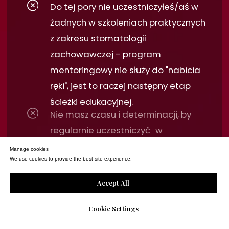
nawet najlepsza książka nie
potrzyma Twojej ręki, gdy
pacjent krwawi. Dlatego
stawiamy na manualny
trening i feedback w czasie
rzeczywistym.
3 dni zabiegowe
Nasz program obejmuje
3 intensywne
dni kliniczne - 1 dzień obserwacji pracy
Manage cookies
Mentorki i 2 dni samodzielnego
We use cookies to provide the best site experience.
leczenia pod jej okiem
. Podczas
obserwacji, w kameralnej 4-osobowej
Accept All
grupie, z bliska obserwujesz w jaki
sposób pracuje Mentorka i jak wygląda
cały jej workflow. Następnie weźmiesz
Cookie Settings
udział w dwóch indywidualnych dniach