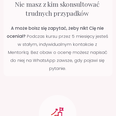
Nasz program zaczyna się od Audytu ZERO
. To
indywidualna konsultacja strategiczna z
Mentorką, lek. dent. Natalią Rogulską.
Podczas
audytu wspólnie ustalicie Twoją indywidualną
ścieżkę rozwoju i rozpiszecie konkretne cele,
tzw. Sprinty.
To dopasowane do Twoich
potrzeb zadania i plan działania, który
będziemy konsekwentnie realizować przez
kolejne 5 miesięcy. Dzięki temu masz dużo
większą szansę na realną zmianę sposobu, w
jaki pracujesz, niż na tradycyjnych szkoleniach.