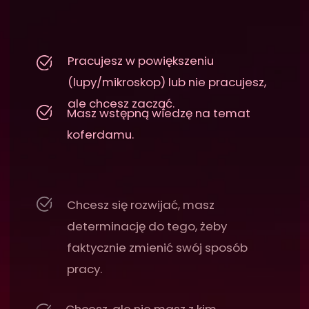
Spotkanie stacjonarne
otwierające program
To czas na zdobycie
merytorycznych podstaw i
wytyczenie złotych
standardów leczenia
zachowawczego, ale również
na integrację i zbudowanie
bezpiecznej, wspierającej
relacji. W jego trakcie
poznasz ośmioosobową
grupę uczestników
programu mentoringowego,
z którą będziesz spotykać się
na comiesięcznych
webinarach.