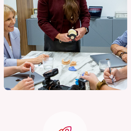
bezpośrednim nadzorem.
Nie wiesz kogo i czego masz
słuchać
W dzisiejszych czasach wiedza jest praktycznie
darmowa, ale wybór tej właściwej jest
ekstremalnie trudny.
Mentorka pełni rolę filtra,
który oddziela to, co naprawdę działa, od
tego, co tylko brzmi dobrze.
Pokazuje
sprawdzone procedury, uczy konkretnych