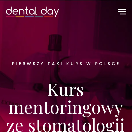
PIERWSZY TAKI KURS W POLSCE
Kurs
mentoringowy
ze stomatologii
zachowawczej
Zyskaj pewność w leczeniu
zachowawczym i wsparcie,