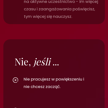
Wspólna kolacja
, która będzie okazją
do rozmów w swobodnej atmosferze i
lepszego poznania się.
Dni zabiegowe
w gabinecie
W stomatologii 80% sukcesu
to czucie, czyli coś, czego nie
widać na filmach 4K. Opór
tkanki, kąt nadgarstka,
„czucie” narzędzia. Lekarze
mają dzisiaj głowy pełne
teorii, ale boją się
zastosować ją w praktyce, bo