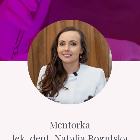
Mentorka
lek. dent. Natalia Rogulska
NOWA FORMA EDUKACJI
Czym jest program
mentoringowy?
Masz wiedzę, ale pojawia się strach przed jej
wdrożeniem
, brak pewności przy pacjencie i
brak osoby, z którą możesz się skonsultować
gdy pojawiają się wątpliwości. Z czasem wiedza
się rozmywa, pojawiają się pytania bez
odpowiedzi, a zmiana nie następuje. Dlatego
stworzyliśmy program, który działa zupełnie