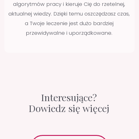
będzie bezpieczniejsza i bardziej
przewidywalna.
Leczenie zachowawcze bywa dla
Ciebie stresujące i chcesz zrozumieć,
co możesz zrobić, by pracować
spokojniej.
Możesz regularnie poświęcać czas
na aktywne uczestnictwo - im więcej
czasu i zaangażowania poświęcisz,
tym więcej się nauczysz.
Nie,
jeśli
...
Nie pracujesz w powiększeniu i